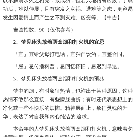
以木解消水火之相克，致成功，但若人地格有凶数，于成
功后，难以伸展，且有突发之灾祸、遭难等之虑，更容易
发生因爱情上而产生之不测灾难、凶变等。【中吉】
吉凶指数、90（仅供参考）
2、梦见床头放着两盒烟和打火机的宜忌
「宜」宜给父母打电话，宜独自饮酒，宜签合同。
「忌」忌传播科普，忌回忆怀旧，忌迟到早退。
3、梦见床头放着两盒烟和打火机的预兆
梦中的烟，有时象征热情，也许出于某种原因，这种
热情不敢那么直接，有些朦胧曲折；有时还代表思想上的
净化或一些不快乐的烦恼。精神层面上，象征灵魂的升
华，表达了对自我和内心纯洁的'追求。
本命年的人梦见床头放着两盒烟和打火机，意味着勿