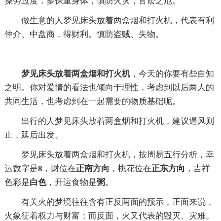
操劳过度，多保重身体，慎防火灾，官讼之厄。
做生意的人梦见床头放着两盒烟和打火机，代表有利
仲介、中盘商，得财利。慎防盗贼、失物。
梦见床头放着两盒烟和打火机
，今天的你要有些自知
之明。你对爱情的看法也倾向于理性，考虑到以后两人的
共同生活，也考虑到在一起需要的物质基础呢。
出行的人梦见床头放着两盒烟和打火机，建议遇风则
止，延后出发。
梦见床头放着两盒烟和打火机，按周易五行分析，幸
运数字是
8
，财位在
正南方向
，桃花位在
正东方向
，吉祥
色彩是
白色
，开运食物是
粥
。
有关火的梦境往往含有正反两面的预示，正面来说，
火象征着权力与财富；而反面，火又代表的毁灭、灾难。