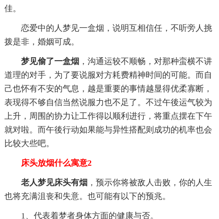
佳。
恋爱中的人梦见一盒烟，说明互相信任，不听旁人挑
拨是非，婚姻可成。
梦见偷了一盒烟
，沟通运较不顺畅，对那种蛮横不讲
道理的对手，为了要说服对方耗费精神时间的可能。而自
己也怀有不安的气息，越是重要的事情越显得优柔寡断，
表现得不够自信当然说服力也不足了。不过午後运气较为
上升，周围的协力让工作得以顺利进行，将重点摆在下午
就对啦。而午後行动如果能与异性搭配则成功的机率也会
比较大些吧。
床头放烟什么寓意2
老人梦见床头有烟
，预示你将被敌人击败，你的人生
也将充满沮丧和失意。也可能有以下的预兆。
1、代表着梦者身体方面的健康与否。