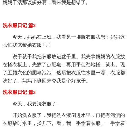
妈妈干活那该多好啊！看来我是想错了。
洗衣服日记 篇2
今天，妈妈在上班，我看见一堆脏衣服我想；妈妈这
么忙我来帮她衣服吧！
说干就干我把衣服放进盆子里。我先拿妈妈的衣服放
在搓衣板上，先擦了点肥皂，再用手使劲地搓，就出。现
了五颜六色的肥皂泡泡，然后把衣服往水里一漂，衣服都
洗好了。妈妈下班回来夸我是个好孩子。
洗衣服日记 篇3
今天，我要洗衣服了。
开始洗衣服了，我把洗衣液倒进水里，再把有污渍的
衣服放时水里，揉几下。看，我一手拿着衣服，一手拿着