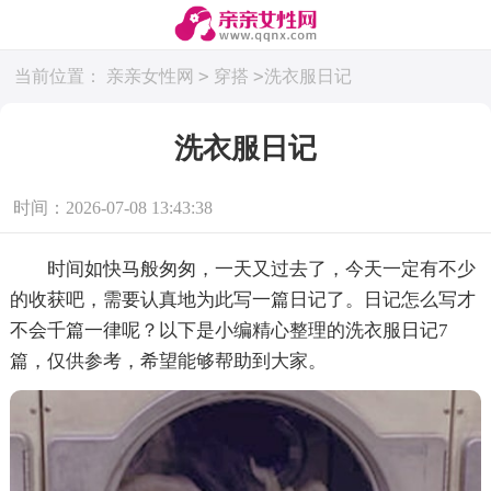
>
>
当前位置：
亲亲女性网
穿搭
洗衣服日记
洗衣服日记
时间：2026-07-08 13:43:38
时间如快马般匆匆，一天又过去了，今天一定有不少
的收获吧，需要认真地为此写一篇日记了。日记怎么写才
不会千篇一律呢？以下是小编精心整理的洗衣服日记7
篇，仅供参考，希望能够帮助到大家。