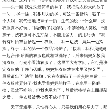
洗衣服。这对平时十指不沾阳春水的我可是大姑娘上花轿
——头一回·我先洗最简单的袜子，我把洗衣粉大约放了
一勺·，揉一揉，我很用力的揉，可这一番折腾，破了一
个大洞，我气愤地把袜子一扔，生气的说：“什么嘛，洗
衣服真不好玩，”妈妈听了我的话，不禁哈哈大笑说：“傻
孩子，洗衣服可不是打架，不能用蛮力，的用巧劲，”我
若有所悟重新拾起一件衣服，，我一边洗，妈妈一边指
挥，终于，我的第一件作品‘出炉了。’接着，我和我妈妈
一起合作·后面的衣服也就相继洗好了，后来妈妈又教我
清衣服，可别小看清衣服了，这里面大有学问，它可是决
定衣服的`干净与否哦，妈妈把衣服放在水里又摆又弄，
最后请出了‘法宝’棒槌，它在衣服敲了一首交响曲后，一
件衣服就弄好了·我也学着妈妈的样子，在水里一阵瞎
搞，虽然不咋的，但我也尽力了，然后把棒槌在上面胡敲
之后，一件衣服被我搞得不成样子了。
天下无难事，只怕有心人，只要我们用心尽力了，那