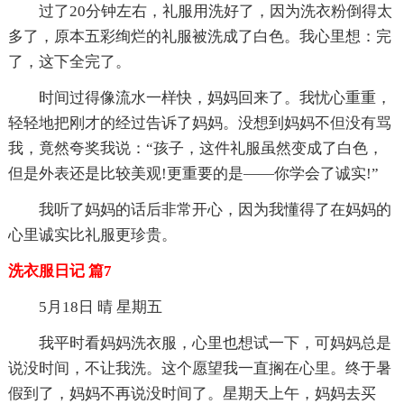
过了20分钟左右，礼服用洗好了，因为洗衣粉倒得太
多了，原本五彩绚烂的礼服被洗成了白色。我心里想：完
了，这下全完了。
时间过得像流水一样快，妈妈回来了。我忧心重重，
轻轻地把刚才的经过告诉了妈妈。没想到妈妈不但没有骂
我，竟然夸奖我说：“孩子，这件礼服虽然变成了白色，
但是外表还是比较美观!更重要的是——你学会了诚实!”
我听了妈妈的话后非常开心，因为我懂得了在妈妈的
心里诚实比礼服更珍贵。
洗衣服日记 篇7
5月18日 晴 星期五
我平时看妈妈洗衣服，心里也想试一下，可妈妈总是
说没时间，不让我洗。这个愿望我一直搁在心里。终于暑
假到了，妈妈不再说没时间了。星期天上午，妈妈去买