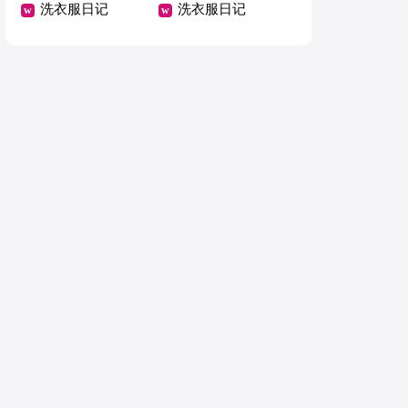
文合集九篇
洗衣服日记
记模板汇总6篇
洗衣服日记