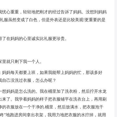
忧心重重，轻轻地把刚才的经过告诉了妈妈。没想到妈妈
礼服虽然变成了白色，但是外表还是比较美观!更重要的是
了在妈妈的心里诚实比礼服更珍贵。
里就只剩下我一个人。
妈妈每天都要上班，如果我能帮上妈妈的忙，那该多好
我自己没洗过衣服，怎么办呢？
想妈妈是怎么洗的。我在桶里加了洗衣粉，然后拧开水龙
出来了。我学着妈妈的样子把衣服铺平在洗衣台上，再用刷
净的衣服放在一个干净的.桶里，然后放满水，把衣服泡干
咚咚”地跑进房间拿出衣架，我用力地把衣服的水拧掉，就用