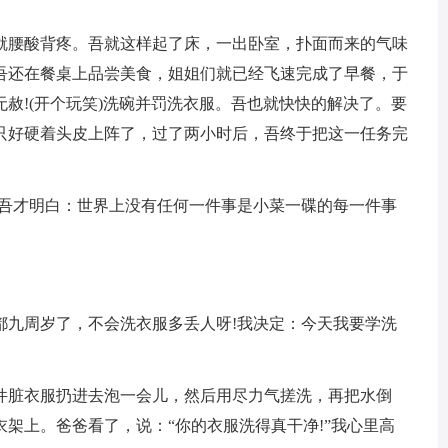
腰酸背疼。吾就这样起了床，一出卧室，扑面而来的气味
吾还在餐桌上品尝美食，姐姐们就已经飞速完成了早餐，于
赦!(开个玩笑)洗碗并罚洗衣服。吾也就快快的解决了。要
只好硬着头皮上阵了，过了两小时后，吾终于把这一任务完
吾才明白：世界上没有任何一件事是小菜一碟的每一件事
九周岁了，不会洗衣服多丢人呀!我决定：今天我要学洗
脏衣服扔进去泡一会儿，然后用尽力气搓洗，再把水倒
架上。爸爸看了，说：“你的衣服洗得真干净!”我心里高