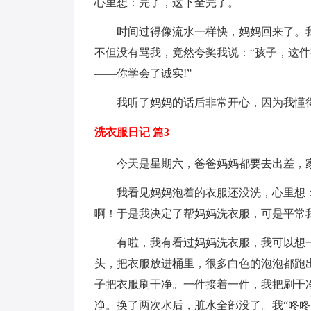
心里想：完了，这下全完了。
时间过得像流水一样快，妈妈回来了。我
不但没有骂我，竟然夸奖我说：“孩子，这件
——你学会了诚实!”
我听了妈妈的话后非常开心，因为我懂得
洗衣服日记 篇3
今天是星期六，爸爸妈妈都要去出差，家
我看见妈妈泡着的衣服还没洗，心里想：
啊！于是我决定了帮妈妈洗衣服，可是平常
有啦，我有看过妈妈洗衣服，我可以想一
头，把衣服放进桶里，很多白色的泡泡都跑
子把衣服刷干净。一件接着一件，我把刷干
净。换了两次水后，脏水全部没了。我“咚