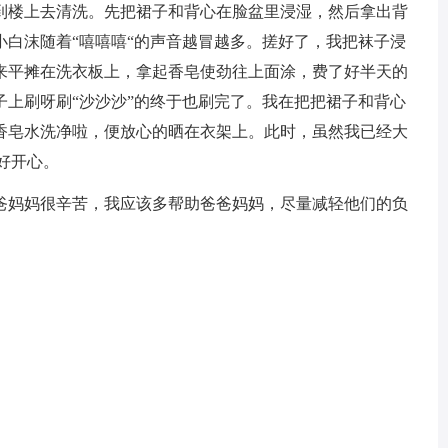
楼上去清洗。先把裙子和背心在脸盆里浸湿，然后拿出背
小白沫随着“嘻嘻嘻“的声音越冒越多。搓好了，我把袜子浸
来平摊在洗衣板上，拿起香皂使劲往上面涂，费了好半天的
子上刷呀刷“沙沙沙”的终于也刷完了。我在把把裙子和背心
香皂水洗净啦，便放心的晒在衣架上。此时，虽然我已经大
好开心。
妈妈很辛苦，我应该多帮助爸爸妈妈，尽量减轻他们的负