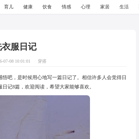
育儿
健康
饮食
情感
心理
家居
生活
洗衣服日记
07-08 10:01:01
穿搭
悟吧，是时候用心地写一篇日记了。相信许多人会觉得日
服日记8篇，欢迎阅读，希望大家能够喜欢。