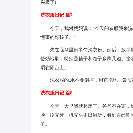
兴极了!
洗衣服日记 篇7
今天，我对妈妈说：“今天的衣服我来洗，
懂事的好孩子。”
先在脸盆里倒半勺洗衣粉。然后，放半脸
使劲地刷，特别是袖子和领子多刷几遍。接
晒在阳台上。
洗衣服的.水不要倒掉，用它拖地，最后
洗衣服日记 篇8
今天一大早我就起床了。爸爸不在家，妈
脸、刷完牙、梳完头走出厕所，看到自己昨
了。