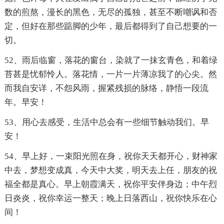
数的煎熬，漫长的黑色，无尽的孤独，甚至不断嘲讽和否
定，但好在那些踮脚的少年，最后都得到了自己想要的一
切。
52、雨后临窗，落花的窗台，染就了一抹玄青色，和着绿
苔甚是忧郁怜人。落花情，一片一片薄凉我了的心尖。然
而我自安详，不怨风雨，握紧残损的脉络，静悟一段流
年。早安！
53、用心去感受，生活中总会有一些细节触动我们。早
安！
54、早上好，一束阳光照在身，祝你天天都开心，财神家
中去，梦想变成真，今天中大奖，明天去上任，朋友的祝
福全都是真心。早上朝霞满天，祝你平安伴身边；中午烈
日炎炎，祝你幸运一整天；晚上日落西山，祝你快乐在心
间！