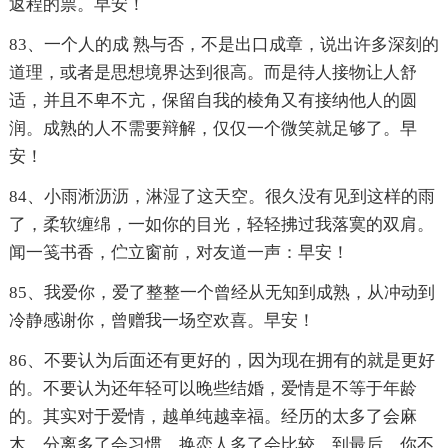
返程的票。早安！
83、一个人的成 熟与否，不是出口成章，说出许多深刻的
道理，或者是思想境界达到很高。而是待人接物让人舒
适，并且不卑不亢，保留自我的棱角又有接纳他人的圆
润。成熟的人不需要辩解，仅仅一个微笑就足够了。早
安！
84、小雨淅沥沥，淋湿了这天空。很久没有见到这样的雨
了，柔软缠绵，一如你的目光，轻轻拂过我落寞的双肩。
闻一笺书香，伫立窗前，对友道一声：早安！
85、我爱你，爱了整整一个曾经从无知到成熟，从冲动到
冷静感谢你，曾赠我一场空欢喜。早安！
86、不要认为后面还有更好的，因为现在拥有的就是更好
的。不要认为还年轻可以晚些结婚，爱情是不等于年龄
的。其实对于爱情，越单纯越幸福。经历的太多了会麻
木，分离多了会习惯，换恋人多了会比较。到最后，你不