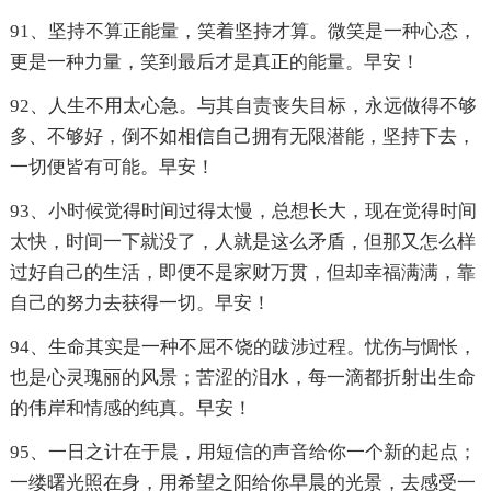
91、坚持不算正能量，笑着坚持才算。微笑是一种心态，
更是一种力量，笑到最后才是真正的能量。早安！
92、人生不用太心急。与其自责丧失目标，永远做得不够
多、不够好，倒不如相信自己拥有无限潜能，坚持下去，
一切便皆有可能。早安！
93、小时候觉得时间过得太慢，总想长大，现在觉得时间
太快，时间一下就没了，人就是这么矛盾，但那又怎么样
过好自己的生活，即便不是家财万贯，但却幸福满满，靠
自己的努力去获得一切。早安！
94、生命其实是一种不屈不饶的跋涉过程。忧伤与惆怅，
也是心灵瑰丽的风景；苦涩的泪水，每一滴都折射出生命
的伟岸和情感的纯真。早安！
95、一日之计在于晨，用短信的声音给你一个新的起点；
一缕曙光照在身，用希望之阳给你早晨的光景，去感受一