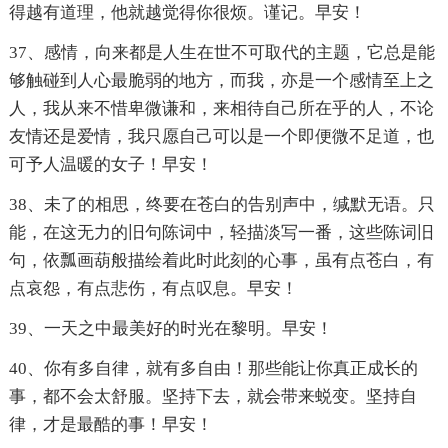
得越有道理，他就越觉得你很烦。谨记。早安！
37、感情，向来都是人生在世不可取代的主题，它总是能
够触碰到人心最脆弱的地方，而我，亦是一个感情至上之
人，我从来不惜卑微谦和，来相待自己所在乎的人，不论
友情还是爱情，我只愿自己可以是一个即便微不足道，也
可予人温暖的女子！早安！
38、未了的相思，终要在苍白的告别声中，缄默无语。只
能，在这无力的旧句陈词中，轻描淡写一番，这些陈词旧
句，依瓢画葫般描绘着此时此刻的心事，虽有点苍白，有
点哀怨，有点悲伤，有点叹息。早安！
39、一天之中最美好的时光在黎明。早安！
40、你有多自律，就有多自由！那些能让你真正成长的
事，都不会太舒服。坚持下去，就会带来蜕变。坚持自
律，才是最酷的事！早安！