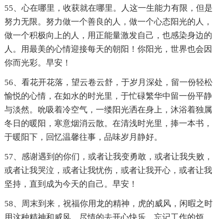
55、心在哪里，收获就在哪里。人这一生能力有限，但是
努力无限。努力做一个善良的人，做一个心态阳光的人，
做一个积极向上的人，用正能量激发自己，也感染身边的
人。用最美的心情迎接每天的朝阳！你阳光，世界也会因
你而光彩。早安！
56、看花开花落，望云卷云舒，于岁月深处，留一份轻松
愉悦的心情，在如水的时光里，于忙碌繁华中留一份平静
与淡然。吮吸着冷空气，一缕阳光洒在身上，沐浴着独属
冬日的暖阳，寒意烟消云散。在清浅时光里，捧一本书，
于暖阳下，回忆温馨往事，品味岁月静好。
57、感谢遇到的你们，或者让我变勇敢，或者让我失败，
或者让我哭泣，或者让我忧伤，或者让我开心，或者让我
坚持，直到成为今天的自己。早安！
58、周末到来，祝福你用龙的精神，虎的威风，闲暇之时
用这种精神和威风，尽情的去开心快乐，忘记工作的烦