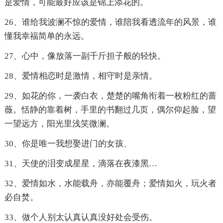
是爱情，可能最好应该是锦上添花的。
26、谁给我波澜不惊的爱情，谁陪我看透流年的风景，谁
懂我幸福简单的永远。
27、心中，像放落一副千斤担子般的轻快。
28、爱情相恋时是激情，相守时是亲情。
29、如花的你，一袭白衣，楚楚的嘴角衔着一枚粉红的蔷
薇。恬静的靠着树，手里的书翻过几页，偶尔仰起脸，望
一望远方，阳光里浅笑微澜。
30、你是唯一我想娶进门的女孩、
31、天使的泪变成星星，滴落在夜漆黑…
32、爱情如水，水能载舟，亦能覆舟；爱情如火，玩火者
必自焚。
33、做个人别太认真认真没好处会受伤。