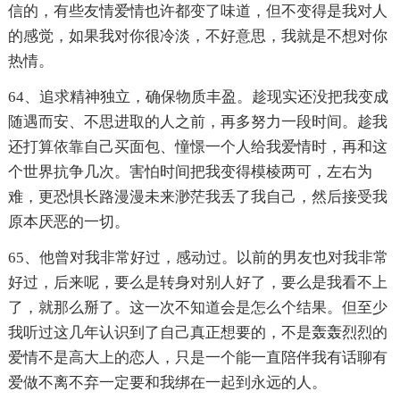
信的，有些友情爱情也许都变了味道，但不变得是我对人
的感觉，如果我对你很冷淡，不好意思，我就是不想对你
热情。
64、追求精神独立，确保物质丰盈。趁现实还没把我变成
随遇而安、不思进取的人之前，再多努力一段时间。趁我
还打算依靠自己买面包、憧憬一个人给我爱情时，再和这
个世界抗争几次。害怕时间把我变得模棱两可，左右为
难，更恐惧长路漫漫未来渺茫我丢了我自己，然后接受我
原本厌恶的一切。
65、他曾对我非常好过，感动过。以前的男友也对我非常
好过，后来呢，要么是转身对别人好了，要么是我看不上
了，就那么掰了。这一次不知道会是怎么个结果。但至少
我听过这几年认识到了自己真正想要的，不是轰轰烈烈的
爱情不是高大上的恋人，只是一个能一直陪伴我有话聊有
爱做不离不弃一定要和我绑在一起到永远的人。