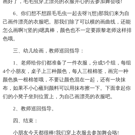
画好了，毛毛虫穿上漂亮的衣服开心的去参加舞会喽!
6、你们想不想跟毛毛虫一起去呀?(想)那我们来为自
己画件漂亮的衣服吧。那我们除了可以横的画曲线，还能
怎么画啊?(竖的)嗯真棒，颜色也不一定要跟黎老师这样排
色哦。
三、幼儿绘画，教师巡回指导：
1、老师给你们都准备了一件衣服，分成5个组，每组
4个小朋友，桌子上三种颜色，每人三根棉签，画完一种
颜色换一根棉签哦，不要让颜色混在一起，还有一块抹
布，如果不小心蘸到颜料可以用抹布擦一下。下面拿起你
们的小凳子坐到位置上，为自己画漂亮的衣服吧。
2、教师巡回指导。
四、结束：
小朋友今天都很棒!我们穿上衣服去参加舞会咯!