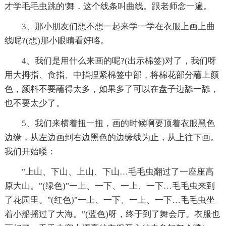
才学毛毛虫跳的'舞，这个线条叫曲线。跟老师念一遍。
3、那小朋友们想不想一起来学一学在衣服上画上曲
线呢?(想)那小眼睛看好咯。
4、我们是用什么来画的呢?(出示棉签)对了，我们呀
用大拇指、食指、中指捏紧棉签中部，将棉花部分蘸上颜
色，颜料不要蘸得太多，如果多了可以在盘子边舔一舔，
也不要太少了。
5、我们来横着扭一扭，画的时候啊要顶着衣服黑色
边缘，从左边画到右边黑色的边缘线为止，从上往下画。
我们开始喽：
"上山、下山、上山、下山…毛毛虫翻过了一座座高
原大山。"(绿色)"一上、一下、一上、一下…毛毛虫来到
了花园里。"(红色)"一上、一下、一上、一下…毛毛虫坐
着小船摇过了大海。"(蓝色)呀，终于到了舞会厅。衣服也