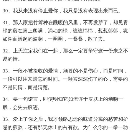
30、我从来没有停止爱你，我只是没有表现出来而已。
31、那人家把竹篱种在醺暖的风里，不再发芽了，却见青
绿的藤在篱上爬满，涌动的绿，缠缠绵绵，葱葱郁郁，犹
如湖面漾起的波澜，一圈圈，一叠叠，散了去。
32、上天注定我们在一起，那么一定要坚守这一份来之不
易的情。
33、一段不被接收的爱情，须要的不是伤心，而是时间，
一段可以用来遗忘的时间。一颗被深深伤了的心，需要的
不是同情，而是清楚。
34、要一句诺言，即使明知它如流连于皮肤上的亲吻一
般，会失去痕迹。
35、爱上了你之后，我才领略思念的味道分离的愁苦和妒
忌的煎熬，还有那无休止的占有欲。为什么你的一举一动