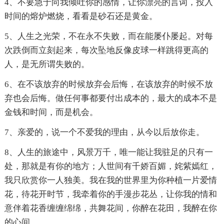
4、不要急于向我倾吐你的感情，让你漂亮的言词，投入
时间的熔炉燃烧，看看是砂石还是黄金。
5、人生之光荣，不在永不失败，而在能屡仆屡起。对每
次跌倒而立刻起来，每次坠地反像皮球一样跳得更高的
人，是无所谓失败的。
6、在不该放弃的时候放弃会后悔，在该放弃的时候不放
弃也会后悔。做任何事都要付出成本的，最大的成本不是
金钱和时间，而是机会。
7、亲爱的，说一个不爱我的理由，从今以后放你走。
8、人生的旅途中，风景万千，唯一能让我驻足的只有一
处，那就是有你的地方；人世间有千娇百媚，姹紫嫣红，
我只欣赏你一人独美。我在我的世界里为你种植一片爱情
花，待花开时节，我牵着你的手漫步花丛，让你我的情和
意伴着花香缠缠绵绵，共舞花间，你醉在花田，我醉在你
的心间。