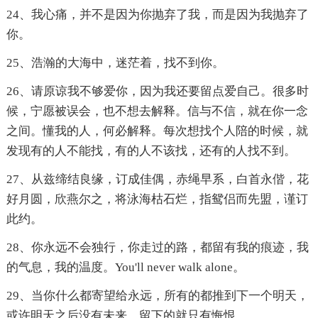
24、我心痛，并不是因为你抛弃了我，而是因为我抛弃了
你。
25、浩瀚的大海中，迷茫着，找不到你。
26、请原谅我不够爱你，因为我还要留点爱自己。很多时
候，宁愿被误会，也不想去解释。信与不信，就在你一念
之间。懂我的人，何必解释。每次想找个人陪的时候，就
发现有的人不能找，有的人不该找，还有的人找不到。
27、从兹缔结良缘，订成佳偶，赤绳早系，白首永偕，花
好月圆，欣燕尔之，将泳海枯石烂，指鸳侣而先盟，谨订
此约。
28、你永远不会独行，你走过的路，都留有我的痕迹，我
的气息，我的温度。You'll never walk alone。
29、当你什么都寄望给永远，所有的都推到下一个明天，
或许明天之后没有未来，留下的就只有悔恨。