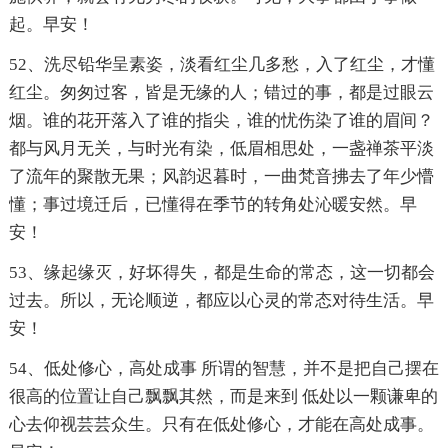
起。早安！
52、洗尽铅华呈素姿，淡看红尘几多愁，入了红尘，才懂
红尘。匆匆过客，皆是无缘的人；错过的事，都是过眼云
烟。谁的花开落入了谁的指尖，谁的忧伤染了谁的眉间？
都与风月无关，与时光有染，低眉相思处，一盏禅茶平淡
了流年的聚散无果；风韵迟暮时，一曲梵音拂去了年少懵
懂；事过境迁后，已懂得在季节的转角处沁暖安然。早
安！
53、缘起缘灭，好坏得失，都是生命的常态，这一切都会
过去。所以，无论顺逆，都应以心灵的常态对待生活。早
安！
54、低处修心，高处成事 所谓的智慧，并不是把自己摆在
很高的位置让自己飘飘其然，而是来到 低处以一颗谦卑的
心去仰视芸芸众生。只有在低处修心，才能在高处成事。