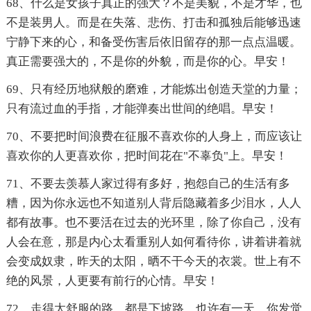
68、什么是女孩子真正的强大？不是美貌，不是才华，也
不是装男人。而是在失落、悲伤、打击和孤独后能够迅速
宁静下来的心，和备受伤害后依旧留存的那一点点温暖。
真正需要强大的，不是你的外貌，而是你的心。早安！
69、只有经历地狱般的磨难，才能炼出创造天堂的力量；
只有流过血的手指，才能弹奏出世间的绝唱。早安！
70、不要把时间浪费在征服不喜欢你的人身上，而应该让
喜欢你的人更喜欢你，把时间花在"不辜负"上。早安！
71、不要去羡慕人家过得有多好，抱怨自己的生活有多
糟，因为你永远也不知道别人背后隐藏着多少泪水，人人
都有故事。也不要活在过去的光环里，除了你自己，没有
人会在意，那是内心太看重别人如何看待你，讲着讲着就
会变成奴隶，昨天的太阳，晒不干今天的衣裳。世上有不
绝的风景，人更要有前行的心情。早安！
72、走得太舒服的路，都是下坡路。也许有一天，你发觉