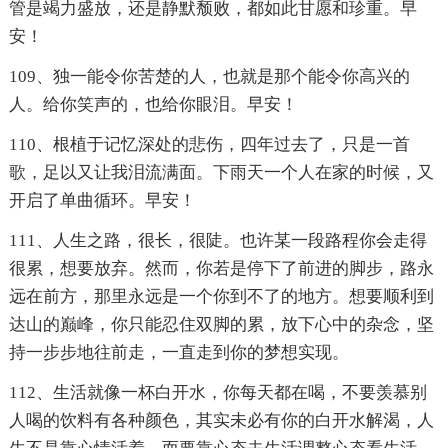
管是竭力盛放，还是静默颓败，都如此甘愿和珍重。早
安！
109、独一能令你苦楚的人，也就是那个能令你高兴的
人。给你笑声的，也给你眼泪。早安！
110、根植于记忆深处的悲伤，四年过去了，只是一首
歌，足以又让我泪流满面。下雨天一个人在家的时候，又
开启了单曲循环。早安！
111、人生之路，很长，很陡。也许某一段路程你会走得
很累，想要放弃。然而，你若是停下了前进的脚步，路永
远在前方，那里永远是一个你到不了的地方。想要顺利到
达山的巅峰，你只能忍住双脚的累，放下心中的杂念，坚
持一步步地往前走，一直走到你的梦想实现。
112、生活就像一杯白开水，你每天都在喝，不要羡慕别
人喝的饮料有各种颜色，其实未必有你的白开水解渴，人