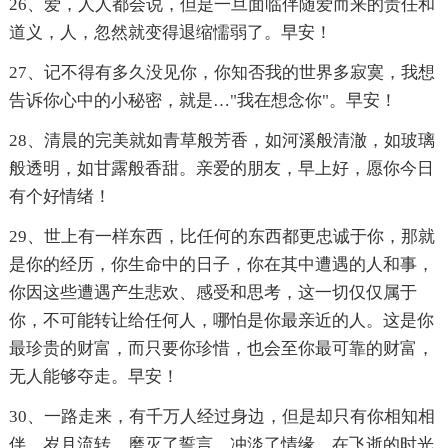
26、爱，人人都会说，但是一旦面临伴随爱而来的责任和
道义，人，忽然就变得退缩懦弱了。早安！
27、记不得有多久没见你，你知否我的世界多寂寞，我想
告诉你心中的小秘密，就是…"我在想念你"。早安！
28、清晨的完美就如青草般芳香，如河溪般清澈，如玻璃
般透明，如甘露般香甜。亲爱的朋友，早上好，愿你今日
有个好情绪！
29、世上有一样东西，比任何的东西都更忠诚于你，那就
是你的经历，你生命中的日子，你在其中遭遇的人和事，
你因这些遭遇产生悲欢、感受和思考，这一切仅仅属于
你，不可能转让给任何人，哪怕是你最亲近的人。这是你
最珍贵的财富，而只要你珍惜，也会至你最可靠的财富，
无人能够夺走。早安！
30、一路走来，有千万人经过身边，但是却只有你相知相
伴。岁月流转，磨灭了誓言，冲淡了情缘，在飞逝的时光