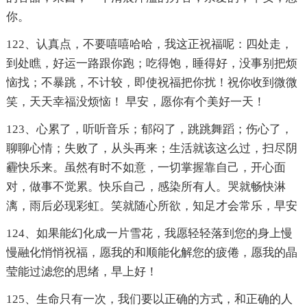
你。
122、认真点，不要嘻嘻哈哈，我这正祝福呢：四处走，
到处瞧，好运一路跟你跑；吃得饱，睡得好，没事别把烦
恼找；不暴跳，不计较，即使祝福把你扰！祝你收到微微
笑，天天幸福没烦恼！ 早安，愿你有个美好一天！
123、心累了，听听音乐；郁闷了，跳跳舞蹈；伤心了，
聊聊心情；失败了，从头再来；生活就该这么过，扫尽阴
霾快乐来。虽然有时不如意，一切掌握靠自己，开心面
对，做事不觉累。快乐自己，感染所有人。哭就畅快淋
漓，雨后必现彩虹。笑就随心所欲，知足才会常乐，早安
124、如果能幻化成一片雪花，我愿轻轻落到您的身上慢
慢融化悄悄祝福，愿我的和顺能化解您的疲倦，愿我的晶
莹能过滤您的思绪，早上好！
125、生命只有一次，我们要以正确的方式，和正确的人