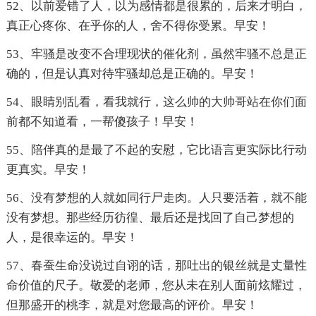
52、以前爱错了人，以为感情都是很累的，后来才明白，
真正心疼你、在乎你的人，舍不得你受累。早安！
53、牢骚是改变不合理现状的催化剂，虽然牢骚不总是正
确的，但是认真对待牢骚却总是正确的。早安！
54、眼睛别乱看，看我就行，这么帅的大帅哥站在你们面
前都不知道看，一帮傻孩子！早安！
55、陪伴真的是最了不起的安慰，它比语言更实际比行动
更真实。早安！
56、没有梦想的人就如同行尸走肉。人只要活着，就不能
没有梦想。那些经历彷徨、最后还是找回了自己梦想的
人，是很幸运的。早安！
57、春蚕生命没说过自诩的话，那吐出的银丝就是丈量性
命价值的尺子。敬爱的老师，您从未在别人面前炫耀过，
但那盛开的桃李，就是对您最高的评价。早安！