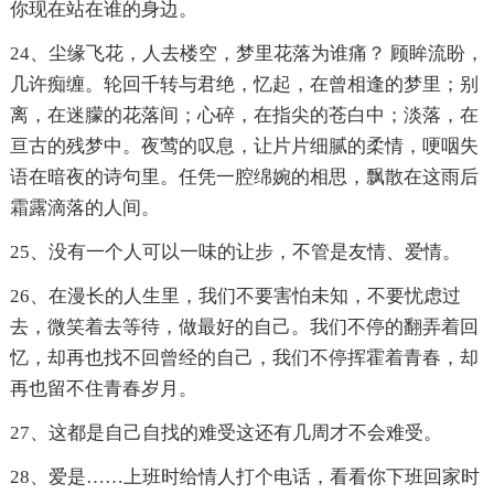
你现在站在谁的身边。
24、尘缘飞花，人去楼空，梦里花落为谁痛？ 顾眸流盼，
几许痴缠。轮回千转与君绝，忆起，在曾相逢的梦里；别
离，在迷朦的花落间；心碎，在指尖的苍白中；淡落，在
亘古的残梦中。夜莺的叹息，让片片细腻的柔情，哽咽失
语在暗夜的诗句里。任凭一腔绵婉的相思，飘散在这雨后
霜露滴落的人间。
25、没有一个人可以一味的让步，不管是友情、爱情。
26、在漫长的人生里，我们不要害怕未知，不要忧虑过
去，微笑着去等待，做最好的自己。我们不停的翻弄着回
忆，却再也找不回曾经的自己，我们不停挥霍着青春，却
再也留不住青春岁月。
27、这都是自己自找的难受这还有几周才不会难受。
28、爱是……上班时给情人打个电话，看看你下班回家时