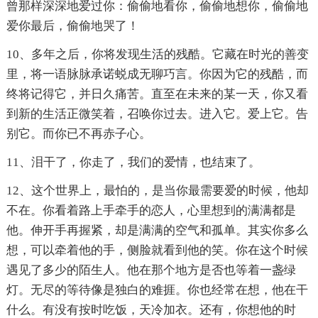
曾那样深深地爱过你：偷偷地看你，偷偷地想你，偷偷地
爱你最后，偷偷地哭了！
10、多年之后，你将发现生活的残酷。它藏在时光的善变
里，将一语脉脉承诺蜕成无聊巧言。你因为它的残酷，而
终将记得它，并日久痛苦。直至在未来的某一天，你又看
到新的生活正微笑着，召唤你过去。进入它。爱上它。告
别它。而你已不再赤子心。
11、泪干了，你走了，我们的爱情，也结束了。
12、这个世界上，最怕的，是当你最需要爱的时候，他却
不在。你看着路上手牵手的恋人，心里想到的满满都是
他。伸开手再握紧，却是满满的空气和孤单。其实你多么
想，可以牵着他的手，侧脸就看到他的笑。你在这个时候
遇见了多少的陌生人。他在那个地方是否也等着一盏绿
灯。无尽的等待像是独白的难捱。你也经常在想，他在干
什么。有没有按时吃饭，天冷加衣。还有，你想他的时