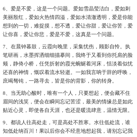
6、爱是不爱，这是一个问题。爱如雪晶莹洁白，爱如刺
美丽殷红，爱如火热情四溢，爱如水清澈透明，爱是你能
想到的一切，难捉摸，想不透，爱让你甜，爱让你苦，爱
让你喜，爱让你悲，爱是不爱，这真是一个问题。
7、在晨钟暮鼓，云霞向晚里，采集忧伤，顾影自怜。执
笔研画，水墨挥洒细细描摹间，我终于又看到你托肩的脸
颊，静倚小桥，任凭折射的霞光蜿蜒着河床，恬淡着似忧
还喜的神情，慨叹着流水轻逝。一如我言呐于辞的呼唤，
庶竭驽钝，一路寻去，皆是你的背影，你的转身。
8、当无助心酸时，唯有一个人，只要想起，便会藏不住
眉间的浅笑，便会在瞬间忘记苦涩，最美的情缘总是如此
贴近心灵，即使各自天涯，也还是暖流肆意，温情无限。
9、都说人往高处走，可是高处不胜寒。水往低处流，谁
知低处纳百川！果以后你会不经意地想起我，请别忘记我