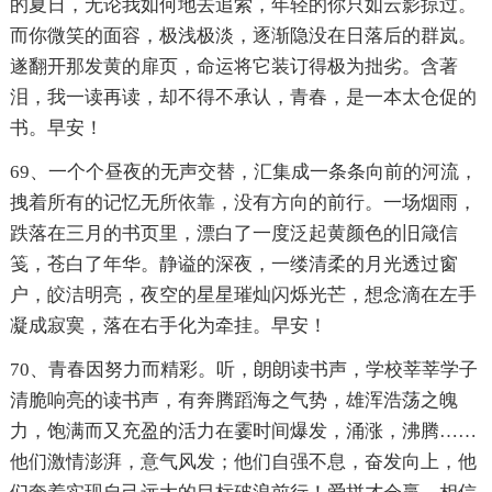
的夏日，无论我如何地去追索，年轻的你只如云影掠过。
而你微笑的面容，极浅极淡，逐渐隐没在日落后的群岚。
遂翻开那发黄的扉页，命运将它装订得极为拙劣。含著
泪，我一读再读，却不得不承认，青春，是一本太仓促的
书。早安！
69、一个个昼夜的无声交替，汇集成一条条向前的河流，
拽着所有的记忆无所依靠，没有方向的前行。一场烟雨，
跌落在三月的书页里，漂白了一度泛起黄颜色的旧箴信
笺，苍白了年华。静谥的深夜，一缕清柔的月光透过窗
户，皎洁明亮，夜空的星星璀灿闪烁光芒，想念滴在左手
凝成寂寞，落在右手化为牵挂。早安！
70、青春因努力而精彩。听，朗朗读书声，学校莘莘学子
清脆响亮的读书声，有奔腾蹈海之气势，雄浑浩荡之魄
力，饱满而又充盈的活力在霎时间爆发，涌涨，沸腾……
他们激情澎湃，意气风发；他们自强不息，奋发向上，他