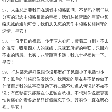
行为自己的生活制造悬念和波澜。早安！
57、人生总是要我们在遗憾中领略圆满。不是吗？我们从
分离的思念中领略相聚的幸福，我们从被背叛的痛苦中领
略忠诚的难能可贵，我们从失恋的悲伤中领略长相厮守的
深情。早安！
58、一份平日的祝愿，传于两人心间，带着三（删）不去
的温暖，吸引四方人的视线，忽视五所谓的电联，只因六
不走的情感。七实，八管距离多远，我九十祝福你一下。
早安！
59、打从某天起好像跟你没那麼好了见面少了电话也少
了；孤单的时候忍住没找你。我亲爱的朋友并不是你做了
什麼而是我的故事变复杂了有些话不知道从何说起不如不
说；有些秘密只能藏在心底独自承担。不想对你说谎更害
怕你痛心的责备於是只好假装忘了你。其实你一直在我心
裡…早安！