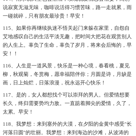
说寂寞无滋无味，咖啡说活得习惯苦味，路一走就累，雨
一碰就碎，只有朋友最珍贵！早安！
115、如果你再继续执迷不悟关起门来躲在家里，自怨自
艾地感叹自己的生活平淡无趣，把时间大把花在观赏别人
的人生上。辜负了生命，辜负了岁月，将来会后悔的，早
安！！
116、人生是一道风景，快乐是一种心境，春看桃，夏见
柳，秋观菊，冬赏梅，愿幸福陪伴你；月圆是诗，月缺是
画，日上灿烂，日落浪漫，祝永远开心快乐！
117、是的，女人都想找个可以崇拜的男人。但爱情想要
长久，终归需要势均力敌。一直踮着脚尖的爱情，久了，
太累。早安！
118、我梦想：来到塞外的大漠，在夕阳的金黄中感受"长
河落日圆"的壮丽。我梦想：来到海边的沙滩，从波涛的