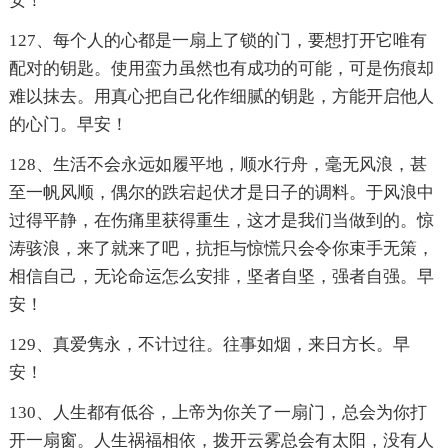
安！
127、每个人的心都是一扇上了锁的门，要想打开它唯有
配对的钥匙。使用蛮力虽然也有成功的可能，可是伤痕却
难以抹去。用真心把自己化作细腻的钥匙，方能开启他人
的心门。早安！
128、生活不会永远如履平地，顺水行舟，毫无风浪，甚
至一帆风顺，偶尔的跌宕起伏才是日子的调料。于风浪中
过得平静，在伤痛里获得重生，这才是我们当做到的。惊
涛骇浪，来了就来了吧，抗拒与惊慌只会令你束手无策，
相信自己，无论命运怎么安排，坚者自坚，强者自强。早
安！
129、真爱隽永，不计过往。往事如烟，来日方长。早
安！
130、人生都有低谷，上帝为你关了一扇门，总会为你打
开一扇窗。人生祸福相依，拨开云雾总会有太阳，没有人