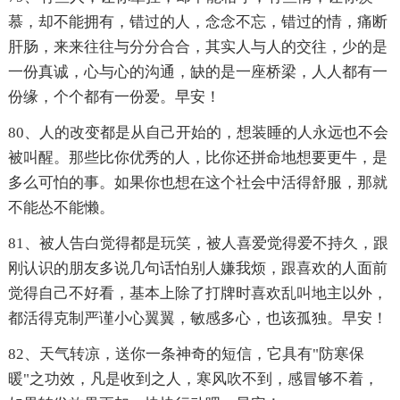
慕，却不能拥有，错过的人，念念不忘，错过的情，痛断
肝肠，来来往往与分分合合，其实人与人的交往，少的是
一份真诚，心与心的沟通，缺的是一座桥梁，人人都有一
份缘，个个都有一份爱。早安！
80、人的改变都是从自己开始的，想装睡的人永远也不会
被叫醒。那些比你优秀的人，比你还拼命地想要更牛，是
多么可怕的事。如果你也想在这个社会中活得舒服，那就
不能怂不能懒。
81、被人告白觉得都是玩笑，被人喜爱觉得爱不持久，跟
刚认识的朋友多说几句话怕别人嫌我烦，跟喜欢的人面前
觉得自己不好看，基本上除了打牌时喜欢乱叫地主以外，
都活得克制严谨小心翼翼，敏感多心，也该孤独。早安！
82、天气转凉，送你一条神奇的短信，它具有"防寒保
暖"之功效，凡是收到之人，寒风吹不到，感冒够不着，