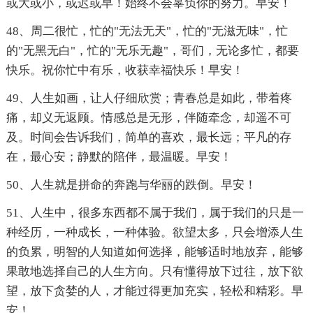
或大或小，或迟或早！始终不会辜负你的努力。早安！
48、周二很忙，忙的"无法无天"，忙的"无滋无味"，忙
的"无黑无白"，忙的"无乐无趣"，哥们，无论多忙，都要
快乐。祝你忙中有乐，收获幸福快乐！早安！
49、人生如画，让人仔细欣赏；青春总是如此，带着疼
痛，却义无返顾。情感总是无形，伴随牵念，却遥不可
及。时间会告诉我们，简单的喜欢，最长远；平凡的存
在，最心安；静默的陪伴，最温暖。早安！
50、人生就是拼命的奔跑与华丽的跌倒。早安！
51、人生中，很多东西都不属于我们，属于我们的只是一
种经历，一种成长，一种体验。欲望太多，只会增添人生
的负累，明智的人知道如何选择，能够适时地放弃，能够
果敢地选择自己的人生方向。只有懂得放下过往，放下欲
望，放下贪婪的人，才能过得更加充实，轻松和精彩。早
安！