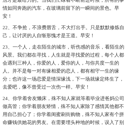
活才是最给力的。当我们忙碌着不断前进时候，所有的事
情如同奔跑的汽车，在玻璃前留下的一瞬间的景色。早
安！
22、不争抢，不浪费唇舌，不大打出手。只是默默修炼自
己，让讨厌的人自惭形愧才是王道。早安！
23、一个人，走在陌生的城市，听伤感的音乐，看陌生的
风景。我们都在寻找，人生就是寻找爱的过程，每个人都
会遇到三种人，你爱的人，爱你的人，与你共度一生的
人。并不是每一对有缘相爱的恋人，都有相守一生的缘
分；也许这一场恋爱是情深缘浅，下一场就缘定终生了，
去爱吧，像不曾受过一次伤一样。早安！
24、你学着舍友懒床，殊不知人家就等着毕业进爸妈公司
做高管；你学着朋友矫情，殊不知人家除了感情其他都不
用自己担心了；你学着闺蜜刷街购物，殊不知人家有个拼
命赚钱供她花的男友。在需要埋头种地的时候，误入了别