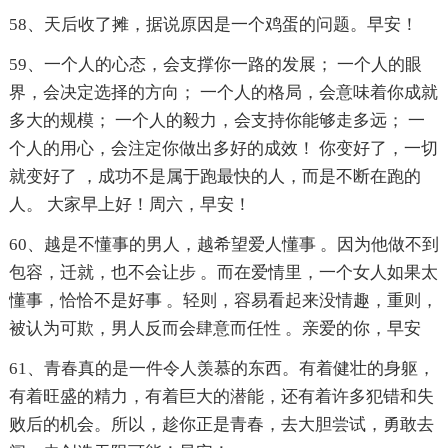
58、天后收了摊，据说原因是一个鸡蛋的问题。早安！
59、一个人的心态，会支撑你一路的发展； 一个人的眼
界，会决定选择的方向； 一个人的格局，会意味着你成就
多大的规模； 一个人的毅力，会支持你能够走多远； 一
个人的用心，会注定你做出多好的成效！ 你变好了，一切
就变好了 ，成功不是属于跑最快的人，而是不断在跑的
人。 大家早上好！周六，早安！
60、越是不懂事的男人，越希望爱人懂事 。因为他做不到
包容，迁就，也不会让步 。而在爱情里，一个女人如果太
懂事，恰恰不是好事 。轻则，容易看起来没情趣，重则，
被认为可欺，男人反而会肆意而任性 。亲爱的你，早安
61、青春真的是一件令人羡慕的东西。有着健壮的身躯，
有着旺盛的精力，有着巨大的潜能，还有着许多犯错和失
败后的机会。所以，趁你正是青春，去大胆尝试，勇敢去