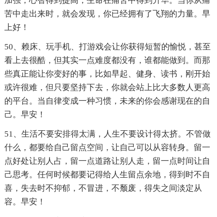
加强，心智得到提高，生命在痛苦中得到升华。当你从痛
苦中走出来时，就会发现，你已经拥有了飞翔的力量。早
上好！
50、赖床、玩手机、打游戏会让你获得短暂的愉悦，甚至
看上去很酷，但其实一点难度都没有，谁都能做到。而那
些真正能让你变好的事，比如早起、健身、读书，刚开始
或许很难，但只要坚持下去，你就会站上比大多数人更高
的平台。当自律变成一种习惯，未来的你会感谢现在的自
己。早安！
51、生活不要安排得太满，人生不要设计得太挤。不管做
什么，都要给自己留点空间，让自己可以从容转身。留一
点好处让别人占，留一点道路让别人走，留一点时间让自
己思考。任何时候都要记得给人生留点余地，得到时不自
喜，失去时不抑郁，不冒进，不颓废，得失之间淡定从
容。早安！