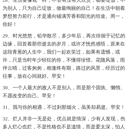
28、生活要像花一样，不管有没有人欣赏，都要绽放，不
为别人，只为自己绽放，做最绚丽的自己！在生活中朝着
梦想努力前行，才是通向铺满芳香和阳光的坦途。周一，
你好！
29、时光悠悠，铅华散尽，多少年后，再次徘徊于记忆的
边缘，回首着那些逝去的岁月，或许才恍然感悟，原来在
这段青葱的人生中，我们一起欢笑过，如果有遗憾，或
许，只是当时年少轻狂的你，不懂得珍惜。花随风落，雨
伴云晴，过客匆匆，相逢终有期，路过的风景，经历过的
往事，放在心间就好。早安！
30、一个人最大的敌人不是别人，而是那个固执、懒惰、
不愿改变的自己。早安！
31、我与你的相遇，不过刹那烟火，虽美却易逝。早安！
32、烂人并非一无是处，优点就是情深，少有人发现，伤
多人烂心也烂，不是性格也不是滥情，而是爱太深，怕人