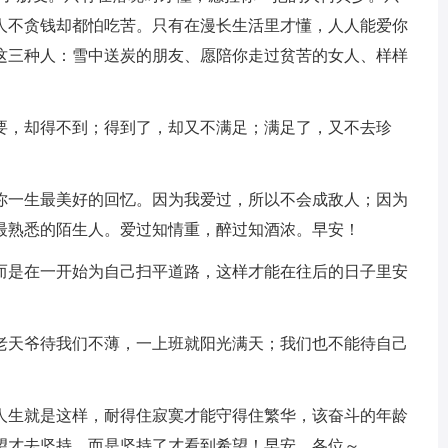
人不贪钱却都怕吃苦。只有在漫长生活里才懂，人人能爱你
这三种人：雪中送炭的朋友、愿陪你走过贫苦的女人、样样
想要，却得不到；得到了，却又不满足；满足了，又不去珍
是你一生最美好的回忆。因为我爱过，所以不会成敌人；因为
最熟悉的陌生人。爱过知情重，醉过知酒浓。早安！
，而是在一开始为自己扫平道路，这样才能在往后的日子里安
；老天爷待我们不薄，一上班就阳光满天；我们也不能待自己
。人生就是这样，耐得住寂寞才能守得住繁华，该奋斗的年龄
望才去坚持，而是坚持了才看到希望！早安，各位～