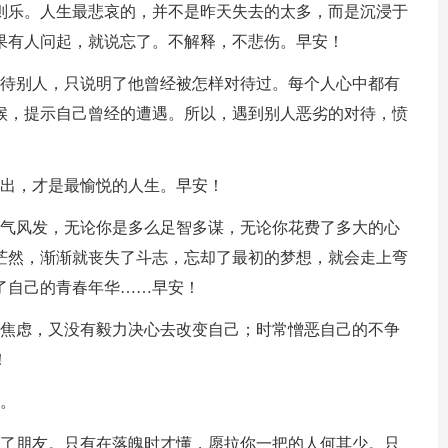
则乐。人生最悲哀的，并不是昨天失去的太多，而是沉浸于
果有人问起，就说忘了。不解释，不悲伤。早安！
对待别人，只说明了他曾经被怎样对待过。每个人心中都有
候，提示自己曾经的遭遇。所以，遇到别人恶劣的对待，愤
付出，才是最愉悦的人生。早安！
意气风发，无论你是多么足智多谋，无论你花费了多大的心
茫然，渐渐就丧失了斗志，忘却了最初的梦想，就会走上弯
了自己的青春年华……早安！
状焦虑，又没有毅力决心去改变自己；时常憎恶自己的不争
！
安。
识了朋友。只有在落魄时才懂，愿拉你一把的人何其少。只