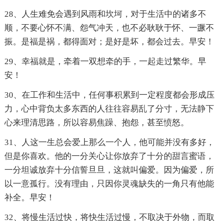
28、人生难免会遇到风雨和坎坷，对于生活中的诸多不
顺，不要心怀不满、怨气冲天，也不必耿耿于怀、一蹶不
振。是福是祸，都得面对；是好是坏，都会过去。早安！
29、幸福就是，牵着一双想牵的手，一起走过繁华。早
安！
30、在工作和生活中，任何事积累到一定程度都会形成压
力，心中背负太多东西的人往往容易乱了分寸，无法静下
心来理清思路，所以容易焦躁、抱怨，甚至愤怒。
31、人这一生总会爱上那么一个人，他可能并没有多好，
但是你喜欢。他的一分关心让你放弃了十分的甜言蜜语，
一分坦诚放弃十分信誓旦旦，这就叫偏爱。因为偏爱，所
以一意孤行。没有理由，只因你灵魂缺失的一角只有他能
补全。早安！
32、将慢生活过快，将快生活过慢，不取决于外物，而取