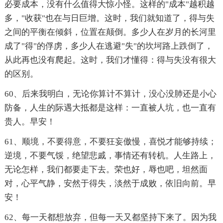
必要成本，没有什么值得大惊小怪。这样的"成本"越积越
多，"收获"也在与日巨增。这时，我们就知道了，得与失
之间的平衡在倾斜，位置在颠倒。多少人在岁月的长河里
成了"得"的俘虏，多少人在逃避"失"的坎坷路上跌倒了，
从此再也没有爬起。这时，我们才懂得：得与失没有很大
的区别。
60、后来我明白，无论你算计不算计，没心没肺还是小心
防备，人生的际遇大抵都是这样：一直被人坑，也一直有
贵人。早安！
61、顺境，不要得意，不要狂妄傲慢，喜悦才能够持续；
逆境，不要气馁，绝望悲戚，事情还有转机。人生路上，
无论怎样，我们都要走下去。荣也好，辱也吧，坦然面
对，心平气静，安然于得失，淡然于成败，依旧向前。早
安！
62、每一天都想放弃，但每一天又都坚持下来了。因为我