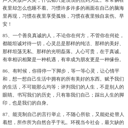
声大哭放声大笑，什么都只是淡淡的点到为止。常常躺在
夜里却怎么也睡不着。习惯许多许多的画面在自己的脑海
里再现，习惯在夜里享受孤独，习惯在夜里独自哀伤。早
安！
85、一个善良真诚的人，不论你在何方，不管你在何处，
都能坦诚对待一切，心灵总是那样的纯洁、那样的美好、
那样坦荡无私、那样的光明磊落。人心可贵，在于真诚。
有幸相识相聚是一种机遇，有幸成为朋友更是一种缘份。
86、有时候，你得停一下脚步，等一等心灵，让心情平
和，想一想自己生活中拥有的所有美好的东西。赋予我们
的生活，不可能那么均等；评判我们的人生，不是别人的
眼睛。书写我们的历史，只有靠我们自己；踩出人生的脚
印，也是我们的自身。
87、能克制自己的言行举止，不随心所欲，又能处处替人
着想，所作所为自然合乎于礼。环视当今社会，最欠缺的