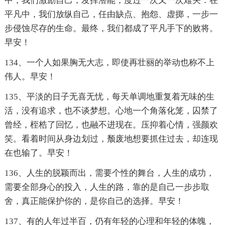
中，我们激励自己，发挥潜能，度过一次又一次难关：在
平凡中，我们放纵自己，任由缺点、抱怨、虚掷，一步一
步侵蚀尽存的生命。最终，我们都成了平凡手下的败将。
早安！
134、一个人如果胸无大志，即使再壮丽的举动也称不上
伟人。早安！
135、平淡的日子无喜无忧，每天单调地重复着无味的生
活，没有追求，也不谈梦想。心地一个角落化笼，囚禁了
曾经，桎梏了回忆，也融不进现在。压抑着心情，强颜欢
笑。看着时间从身边划过，颓废地想要抓住过去，却连现
在也输了。早安！
136、人生的脱颖而出，需要个性的舞台，人生的成功，
需要全部身心的投入，人生的路，靠的是自己一步步取
舍，真正能保护你的，是你自己的选择。早安！
137、有的人年过半百，仍有年轻的心理和年轻的体魄，