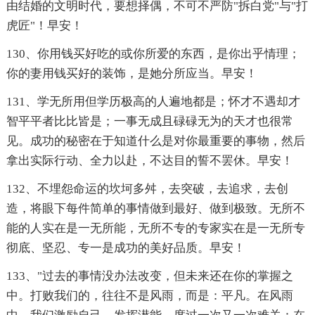
由结婚的文明时代，要想择偶，不可不严防"拆白党"与"打
虎匠"！早安！
130、你用钱买好吃的或你所爱的东西，是你出乎情理；
你的妻用钱买好的装饰，是她分所应当。早安！
131、学无所用但学历极高的人遍地都是；怀才不遇却才
智平平者比比皆是；一事无成且碌碌无为的天才也很常
见。成功的秘密在于知道什么是对你最重要的事物，然后
拿出实际行动、全力以赴，不达目的誓不罢休。早安！
132、不埋怨命运的坎坷多舛，去突破，去追求，去创
造，将眼下每件简单的事情做到最好、做到极致。无所不
能的人实在是一无所能，无所不专的专家实在是一无所专
彻底、坚忍、专一是成功的美好品质。早安！
133、"过去的事情没办法改变，但未来还在你的掌握之
中。打败我们的，往往不是风雨，而是：平凡。在风雨