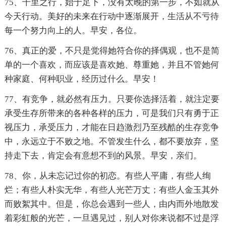
75、千里之行，始于足下，没有太晚的第一步，不如就从
今天行动。美好的未来在行动中逐渐展开，生活从不亏待
每一个努力向上的人。早安，各位。
76、真正的爱，不只是觉得她符合你的择偶观，也不是简
单的一个喜欢，而应该是喜欢她、尊重她，并且不管她何
种家庭、何种职业，经历过什么。早安！
77、有竞争，就必然有压力。只要你选择活着，就注定要
承受生存所带来的各种各样的压力，可是我们只有勇于正
视压力，承受压力，才能在日趋激烈乃至残酷的生存竞争
中，永远立于不败之地。不管发生什么，都不要放弃，坚
持走下去，肯定会有意想不到的风景。早安，亲们。
78、你，从未忘记过你的初恋。有些人平庸，有些人绚
烂；有些人朴实无华，有些人光芒万丈；有些人金玉其外
而败絮其中。但是，你总会遇到一些人，由内而外地散发
着彩虹般的光芒，一旦遇见过，别人对你来说都不过是浮