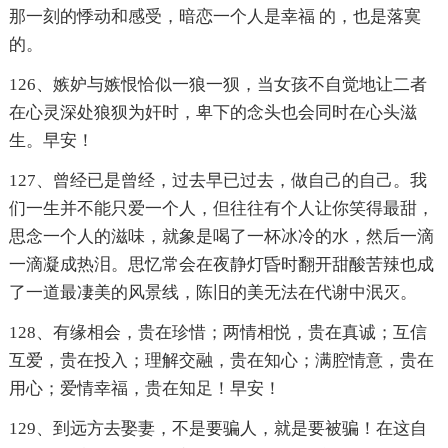
那一刻的悸动和感受，暗恋一个人是幸福 的，也是落寞
的。
126、嫉妒与嫉恨恰似一狼一狈，当女孩不自觉地让二者
在心灵深处狼狈为奸时，卑下的念头也会同时在心头滋
生。早安！
127、曾经已是曾经，过去早已过去，做自己的自己。我
们一生并不能只爱一个人，但往往有个人让你笑得最甜，
思念一个人的滋味，就象是喝了一杯冰冷的水，然后一滴
一滴凝成热泪。思忆常会在夜静灯昏时翻开甜酸苦辣也成
了一道最凄美的风景线，陈旧的美无法在代谢中泯灭。
128、有缘相会，贵在珍惜；两情相悦，贵在真诚；互信
互爱，贵在投入；理解交融，贵在知心；满腔情意，贵在
用心；爱情幸福，贵在知足！早安！
129、到远方去娶妻，不是要骗人，就是要被骗！在这自