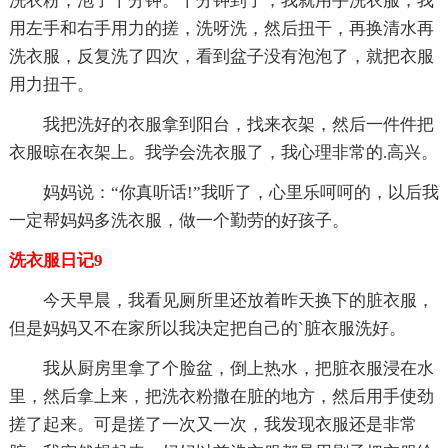
洗衣粉，泡了十分钟。十分钟到了，我就用手洗衣服，我
用左手和右手用力的搓，洗呀洗，然后扭干，再换清水再
洗衣服，反复洗了四次，看到盆子没有泡泡了，就把衣服
用力扭干。
我把洗好的衣服拿到阳台，找来衣架，然后一件件把
衣服晾在衣架上。我学会洗衣服了，我心理非常的.高兴。
妈妈说：“你真听话!”我听了，心里乐呵呵的，以后我
一定帮妈妈多洗衣服，做一个勤劳的好孩子。
洗衣服日记9
今天早晨，我看见厕所里还放着昨天换下的脏衣服，
但是妈妈又不在家所以我决定把自己的`脏衣服洗好。
我从厨房里拿了个脸盆，倒上热水，把脏衣服浸在水
里，然后拿上来，把洗衣粉撒在脏的地方，然后用手使劲
搓了起来。可是搓了一次又一次，我发现衣服还是非常