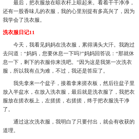
最后，把衣服放在晾衣杆上晾起来。看着干干净净，
还有一股香味儿的衣服，我的心里别提有多高兴了，因为
我学会了洗衣服。
洗衣服日记11
今天，我看见妈妈在洗衣服，累得满头大汗。我跑过
去问道：“妈妈，您要休息一下吗?”妈妈回答说：“那就休
息一下，剩下的衣服你来洗吧。”因为这是我第一次洗衣
服，所以我有点为难，不过，我还是答应了。
我先拿来一个盆子，接着拿来搓衣板，然后往盆子里
放入半盆水，在放入洗衣服，最后就是洗衣服了，我把衣
服放在搓衣板上，左搓搓，右搓搓，终于把衣服洗干净
了。
通过这次洗衣服，我明白了只要付出，就会有收获的
道理。