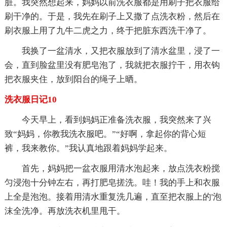
脏。我突然想起来，妈妈以前洗衣服都是用刷子把衣服给
刷干净的。于是，我先在刷子上又撒了点洗衣粉，然后在
刷衣服上用了九牛二虎之力，终于把脏东西洗干净了。
我换了一盆清水，又把衣服放到了清水盆里，浸了一
会，直到脸盆里没有肥皂泡了，我就把衣服拧干，用衣钩
把衣服夹住，放到阳台的绳子上晒。
洗衣服日记10
今天早上，看到妈妈正准备洗衣服，我突然来了兴
致“妈妈，你教我洗衣服吧。”“好啊，拿起你的背心短
裤，我来教你。”我认真地跟着妈妈学起来。
首先，妈妈把一盆衣服用清水泡起来，放点洗衣粉搅
匀浸泡十分钟左右，再打肥皂搓洗。哇！我的手上和衣服
上全是泡泡。接着用清水重复洗几遍，直至把衣服上的'泡
沫全洗净。再放洗衣机里甩干。