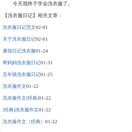
今天我终于学会洗衣服了。
【洗衣服日记】相关文章：
02-01
洗衣服日记范文
02-01
关于洗衣服日记
01-24
暑假日记洗衣服
01-31
帮妈妈洗衣服日记
01-25
五年级洗衣服日记
01-22
洗衣服作文
01-22
洗衣服作文[经典]
01-22
(经典)洗衣服作文
01-22
洗衣服作文（经典）