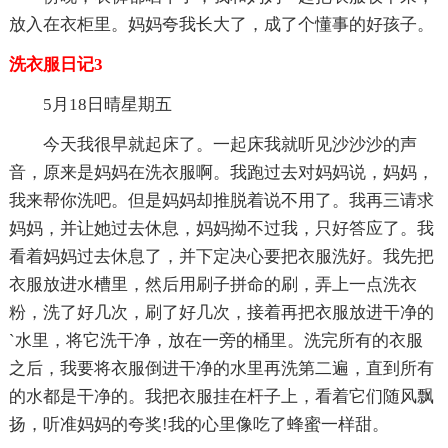
放入在衣柜里。妈妈夸我长大了，成了个懂事的好孩子。
洗衣服日记3
5月18日晴星期五
今天我很早就起床了。一起床我就听见沙沙沙的声
音，原来是妈妈在洗衣服啊。我跑过去对妈妈说，妈妈，
我来帮你洗吧。但是妈妈却推脱着说不用了。我再三请求
妈妈，并让她过去休息，妈妈拗不过我，只好答应了。我
看着妈妈过去休息了，并下定决心要把衣服洗好。我先把
衣服放进水槽里，然后用刷子拼命的刷，弄上一点洗衣
粉，洗了好几次，刷了好几次，接着再把衣服放进干净的
`水里，将它洗干净，放在一旁的桶里。洗完所有的衣服
之后，我要将衣服倒进干净的水里再洗第二遍，直到所有
的水都是干净的。我把衣服挂在杆子上，看着它们随风飘
扬，听准妈妈的夸奖!我的心里像吃了蜂蜜一样甜。