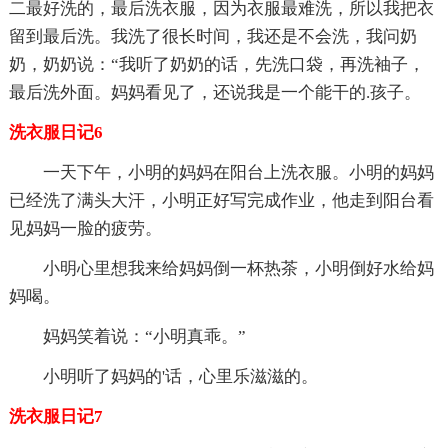
二最好洗的，最后洗衣服，因为衣服最难洗，所以我把衣
留到最后洗。我洗了很长时间，我还是不会洗，我问奶
奶，奶奶说：“我听了奶奶的话，先洗口袋，再洗袖子，
最后洗外面。妈妈看见了，还说我是一个能干的.孩子。
洗衣服日记6
一天下午，小明的妈妈在阳台上洗衣服。小明的妈妈
已经洗了满头大汗，小明正好写完成作业，他走到阳台看
见妈妈一脸的疲劳。
小明心里想我来给妈妈倒一杯热茶，小明倒好水给妈
妈喝。
妈妈笑着说：“小明真乖。”
小明听了妈妈的'话，心里乐滋滋的。
洗衣服日记7