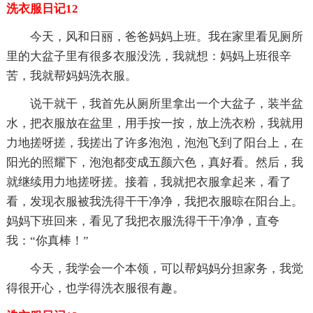
洗衣服日记12
今天，风和日丽，爸爸妈妈上班。我在家里看见厕所
里的大盆子里有很多衣服没洗，我就想：妈妈上班很辛
苦，我就帮妈妈洗衣服。
说干就干，我首先从厕所里拿出一个大盆子，装半盆
水，把衣服放在盆里，用手按一按，放上洗衣粉，我就用
力地搓呀搓，我搓出了许多泡泡，泡泡飞到了阳台上，在
阳光的照耀下，泡泡都变成五颜六色，真好看。然后，我
就继续用力地搓呀搓。接着，我就把衣服拿起来，看了
看，发现衣服被我洗得干干净净，我把衣服晾在阳台上。
妈妈下班回来，看见了我把衣服洗得干干净净，直夸
我：“你真棒！”
今天，我学会一个本领，可以帮妈妈分担家务，我觉
得很开心，也学得洗衣服很有趣。