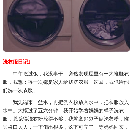
洗衣服日记1
中午吃过饭，我没事干，突然发现屋里有一大堆脏衣
服，我想：每一次都是家人给我洗衣服，这回，我也给他
们洗一次衣服。
我先端来一盆水，再把洗衣粉放入水中，把衣服放入
水中。大概过了五六分钟，我开始学着妈妈的样子洗衣
服，总觉得洗衣粉放得不够，我就拿起袋子倒洗衣粉，谁
知袋口太大，一下倒出很多，这下可完了，等妈妈回来，