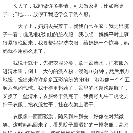
长大了，我能做许多事情，可以做家务，比如擦桌
子、扫地……放假了我还学会了洗衣服。
一天早上，妈妈去买菜了，就我自己在家，我走出院
子一看，瞧见堆积如山的脏衣服，我心想：妈妈平时上班
很累很晚回来，我要帮妈妈洗衣服，给妈妈一个惊喜，妈
妈就不用那么累了。
我说干就干，先把衣服分类，拿一盆清水，把衣服放
进清水里，倒上一大勺的洗衣粉，浸泡10分钟，然后用力
地搓，搓出来许许多多五彩缤纷的'泡泡，泡泡像一个个五
颜六色的气球。我干得更起劲了，盆里的水越洗越脏了，
又换了一盆清水，衣服终于洗完了，我费尽九牛二虎之力
拧干衣服，把衣服拉平，挂在衣架上晒干。
衣服像一面面彩旗，随风飘来飘去，好像在对我微
笑。这时妈妈回来了，看见院子里晒好的一排衣服，高兴