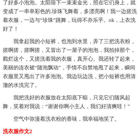
了好多小泡泡。太阳筛下一束束金光，照在它们身上，就
变成了一串串彩色的.珍珠飞舞着，多漂亮啊！我一边搓洗
着衣服，一边与“珍珠”跳舞，玩得不亦乐乎。ok，上衣洗
好了！
我拿起我的小短裤，也泡到水里，弄了三把洗衣粉，
搓啊搓，搓啊搓，又冒出了一屋子的泡泡，我拍掉那个，
戳烂这个，又搓洗着我的衣服，真开心。我还转了起来，
美丽的连衣裙“随泡飘动”，手情不自禁地甩了起来，瞬间
衣服里又甩出了许多泡泡。我边玩边洗，把小短裤也用清
澈的水洗完了。
我把洗好的衣服放在太阳底下晾，只见它们随风起
舞，笑着对我说：“谢谢你啊小主人，我们好清爽哇！”
空气中弥漫着洗衣粉的香味，我幸福地笑了。
洗衣服作文2