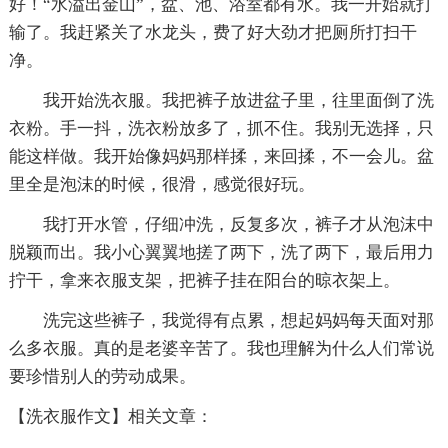
好！“水溢出金山”，盆、池、浴室都有水。我一开始就打
输了。我赶紧关了水龙头，费了好大劲才把厕所打扫干
净。
我开始洗衣服。我把裤子放进盆子里，往里面倒了洗
衣粉。手一抖，洗衣粉放多了，抓不住。我别无选择，只
能这样做。我开始像妈妈那样揉，来回揉，不一会儿。盆
里全是泡沫的时候，很滑，感觉很好玩。
我打开水管，仔细冲洗，反复多次，裤子才从泡沫中
脱颖而出。我小心翼翼地搓了两下，洗了两下，最后用力
拧干，拿来衣服支架，把裤子挂在阳台的晾衣架上。
洗完这些裤子，我觉得有点累，想起妈妈每天面对那
么多衣服。真的是老婆辛苦了。我也理解为什么人们常说
要珍惜别人的劳动成果。
【洗衣服作文】相关文章：