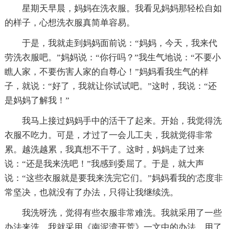
星期天早晨，妈妈在洗衣服。我看见妈妈那轻松自如
的样子，心想洗衣服真简单容易。
于是，我就走到妈妈面前说：“妈妈，今天，我来代
劳洗衣服吧。”妈妈说：“你行吗？”我生气地说：“不要小
瞧人家，不要伤害人家的自尊心！”妈妈看我生气的样
子，就说：“好了，我就让你试试吧。”这时，我说：“还
是妈妈了解我！”
我马上接过妈妈手中的活干了起来。开始，我觉得洗
衣服不吃力。可是，才过了一会儿工夫，我就觉得非常
累。越洗越累，我真想不干了。这时，妈妈走了过来
说：“还是我来洗吧！”我感到委屈了。于是，就大声
说：“这些衣服就是要我来洗完它们。”妈妈看我的'态度非
常坚决，也就没有了办法，只得让我继续洗。
我洗呀洗，觉得有些衣服非常难洗。我就采用了一些
办法来洗。我就采用《南泥湾开荒》一文中的办法，用了