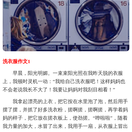
洗衣服作文1
早晨，阳光明媚。一束束阳光照在我昨天脱的衣服
上，我顿时灵机一动：“我给自己洗衣服吧！这样妈妈也
不会老说我长不大了！我要让妈妈对我刮目相看！”
我拿起漂亮的上衣，把它按在水里泡了泡，然后用手
摆了摆，并抓了好多洗衣粉，搓啊搓，搓啊搓，再学着妈
妈的样子，把它放在搓衣板上，使劲搓。“哗啦啦”，随着
我力量的加大，水冒了出来，我用手一扇，从衣服上冒出